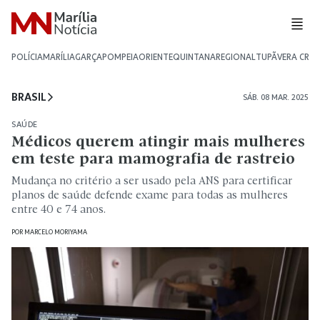
POLÍCIA
MARÍLIA
GARÇA
POMPEIA
ORIENTE
QUINTANA
REGIONAL
TUPÃ
VERA CRU
BRASIL
SÁB. 08 MAR. 2025
SAÚDE
Médicos querem atingir mais mulheres
em teste para mamografia de rastreio
Mudança no critério a ser usado pela ANS para certificar
planos de saúde defende exame para todas as mulheres
entre 40 e 74 anos.
POR
MARCELO MORIYAMA