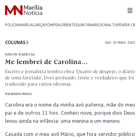
POLÍCIA
MARÍLIA
GARÇA
POMPEIA
ORIENTE
QUINTANA
REGIONAL
TUPÃ
VERA CRU
COLUNAS
QUI. 25 MAIO. 2023
RAMON BARBOSA
Me lembrei de Carolina…
Escrito e jornalista lembra obra 'Quarto de despejo, o diário
de uma favelada', livro profundo, triste e verdadeiro que foi
traduzido para vários idiomas.
POR
RAMON FRANCO
Carolina era o nome da minha avó paterna, mãe do meu
pai e de outros 11 tios. Conheci nove, porque dois Deus
levou ainda na infância: uma menina e um menino.
Casada com o meu avô Mário, que fora servidor público