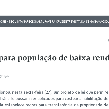
ORIENTE
QUINTANA
REGIONAL
TUPÃ
VERA CRUZ
ENTREVISTA DA SEMANA
MAC
CO
SÁ
 para população de baixa rend
graça.
cionou, nesta sexta-feira (27), um projeto de lei que permite
rânsito possam ser aplicados para custear a habilitação de
a estabelece regras para transferência de propriedade de