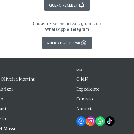
QUERO RECEBER
Cadastre-se em nossos grupos do
WhatsApp e Telegram
QUERO PARTICIPAR
N
MN
 Oliveira Martins
O MN
brizzi
Expediente
oni
Contato
zani
Anuncie
eto
el Masso