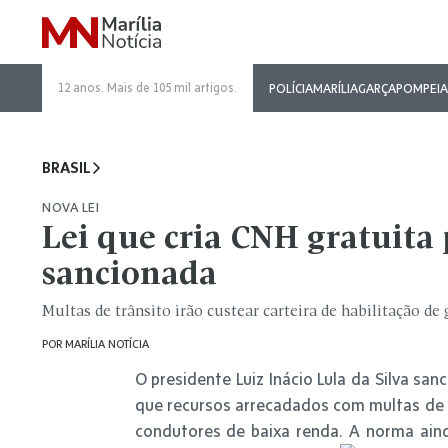
12 anos. Mais de 105 mil artigos.
POLÍCIA
MARÍLIA
GARÇA
POMPEIA
BRASIL
NOVA LEI
Lei que cria CNH gratuita
sancionada
Multas de trânsito irão custear carteira de habilitação de 
POR
MARÍLIA NOTÍCIA
O presidente Luiz Inácio Lula da Silva san
que recursos arrecadados com multas de t
condutores de baixa renda. A norma aind