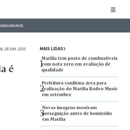
LUNAS
ANUNCIE
MAIS LIDAS
B. 28 JUN. 2025
Marília tem posto de combustíveis
1
com nota zero em avaliação de
a é
qualidade
Prefeitura confirma área para
2
realização do Marília Rodeo Music
em setembro
Novas imagens mostram
3
perseguição antes de homicídio
em Marília