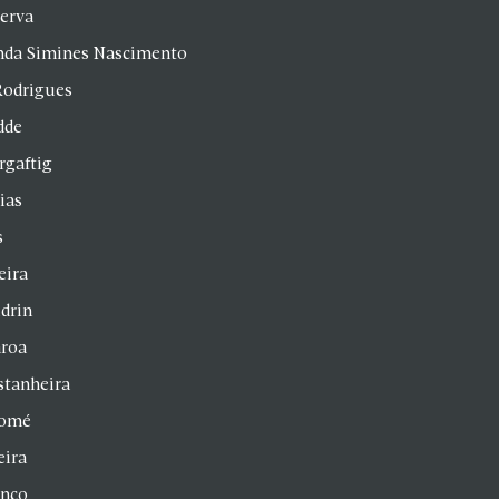
Serva
anda Simines Nascimento
Rodrigues
dde
rgaftig
ias
s
eira
drin
aroa
stanheira
homé
eira
anco