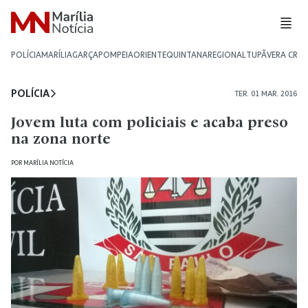
POLÍCIA
MARÍLIA
GARÇA
POMPEIA
ORIENTE
QUINTANA
REGIONAL
TUPÃ
VERA CRU
POLÍCIA
TER. 01 MAR. 2016
Jovem luta com policiais e acaba preso
na zona norte
POR
MARÍLIA NOTÍCIA