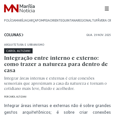
POLÍCIA
MARÍLIA
GARÇA
POMPEIA
ORIENTE
QUINTANA
REGIONAL
TUPÃ
VERA CRU
COLUNAS
QUA. 19 NOV. 2025
ARQUITETURA E URBANISMO
CAROL ALTIZANI
Integração entre interno e externo:
como trazer a natureza para dentro de
casa
Integrar áreas internas e externas é criar conexões
sensoriais que aproximam a casa da natureza e tornam o
cotidiano mais leve, fluido e acolhedor.
POR
CAROL ALTIZANI
Integrar áreas internas e externas não é sobre grandes
gestos arquitetônicos; é sobre criar conexões