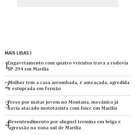
MAIS LIDAS
Engavetamento com quatro veículos trava a rodovia
1
SP-294 em Marília
Mulher tem a casa arrombada, é ameaçada, agredida
2
e estuprada em Fernão
Preso por matar jovem no Montana, mecânico já
3
havia atacado mototaxista com foice em Marília
Desentendimento por aluguel termina em briga e
4
agressão na zona sul de Marília