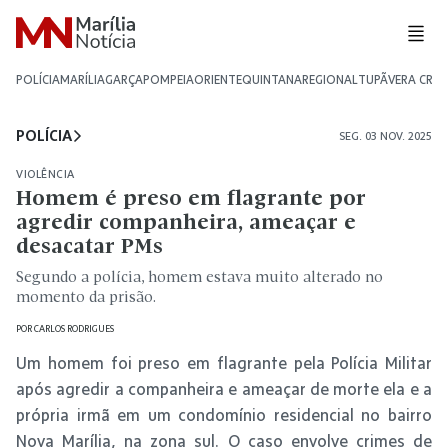
POLÍCIA
MARÍLIA
GARÇA
POMPEIA
ORIENTE
QUINTANA
REGIONAL
TUPÃ
VERA CRU
POLÍCIA
SEG. 03 NOV. 2025
VIOLÊNCIA
Homem é preso em flagrante por
agredir companheira, ameaçar e
desacatar PMs
Segundo a polícia, homem estava muito alterado no
momento da prisão.
POR
CARLOS RODRIGUES
Um homem foi preso em flagrante pela Polícia Militar
após agredir a companheira e ameaçar de morte ela e a
própria irmã em um condomínio residencial no bairro
Nova Marília, na zona sul. O caso envolve crimes de