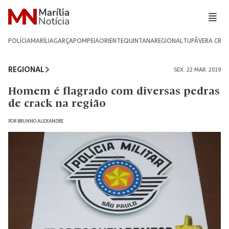
POLÍCIA
MARÍLIA
GARÇA
POMPEIA
ORIENTE
QUINTANA
REGIONAL
TUPÃ
VERA CRU
REGIONAL
SEX. 22 MAR. 2019
Homem é flagrado com diversas pedras
de crack na região
POR
BRUNNO ALEXANDRE