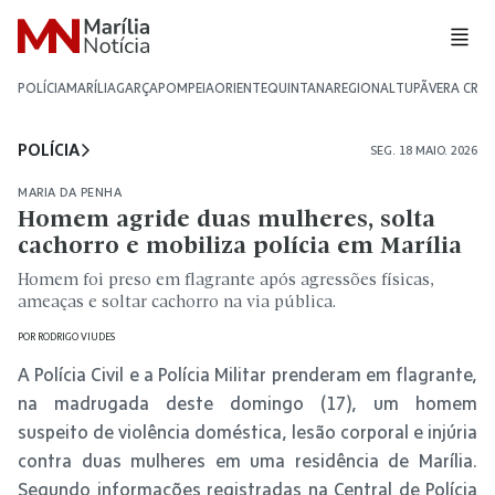
POLÍCIA
MARÍLIA
GARÇA
POMPEIA
ORIENTE
QUINTANA
REGIONAL
TUPÃ
VERA CRU
POLÍCIA
SEG. 18 MAIO. 2026
MARIA DA PENHA
Homem agride duas mulheres, solta
cachorro e mobiliza polícia em Marília
Homem foi preso em flagrante após agressões físicas,
ameaças e soltar cachorro na via pública.
POR
RODRIGO VIUDES
A Polícia Civil e a Polícia Militar prenderam em flagrante,
na madrugada deste domingo (17), um homem
suspeito de violência doméstica, lesão corporal e injúria
contra duas mulheres em uma residência de Marília.
Segundo informações registradas na Central de Polícia