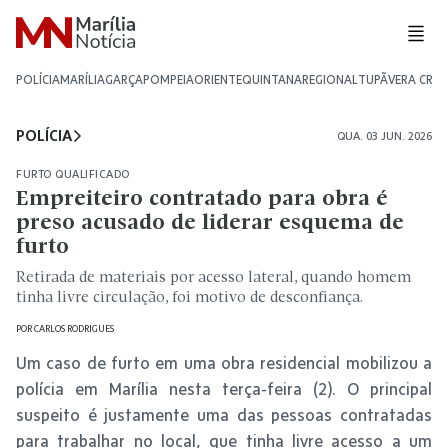
POLÍCIA
MARÍLIA
GARÇA
POMPEIA
ORIENTE
QUINTANA
REGIONAL
TUPÃ
VERA CRU
POLÍCIA
QUA. 03 JUN. 2026
FURTO QUALIFICADO
Empreiteiro contratado para obra é
preso acusado de liderar esquema de
furto
Retirada de materiais por acesso lateral, quando homem
tinha livre circulação, foi motivo de desconfiança.
POR
CARLOS RODRIGUES
Um caso de furto em uma obra residencial mobilizou a
polícia em Marília nesta terça-feira (2). O principal
suspeito é justamente uma das pessoas contratadas
para trabalhar no local, que tinha livre acesso a um