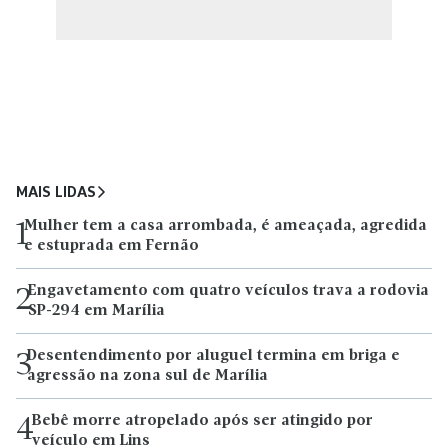
MAIS LIDAS
Mulher tem a casa arrombada, é ameaçada, agredida
1
e estuprada em Fernão
Engavetamento com quatro veículos trava a rodovia
2
SP-294 em Marília
Desentendimento por aluguel termina em briga e
3
agressão na zona sul de Marília
Bebê morre atropelado após ser atingido por
4
veículo em Lins