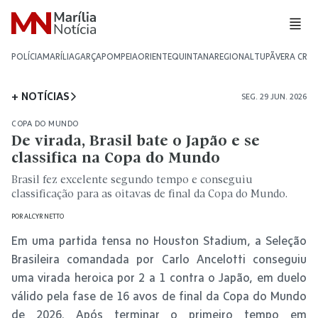
POLÍCIA
MARÍLIA
GARÇA
POMPEIA
ORIENTE
QUINTANA
REGIONAL
TUPÃ
VERA CRU
+ NOTÍCIAS
SEG. 29 JUN. 2026
COPA DO MUNDO
De virada, Brasil bate o Japão e se
classifica na Copa do Mundo
Brasil fez excelente segundo tempo e conseguiu
classificação para as oitavas de final da Copa do Mundo.
POR
ALCYR NETTO
Em uma partida tensa no Houston Stadium, a Seleção
Brasileira comandada por Carlo Ancelotti conseguiu
uma virada heroica por 2 a 1 contra o Japão, em duelo
válido pela fase de 16 avos de final da Copa do Mundo
de 2026. Após terminar o primeiro tempo em