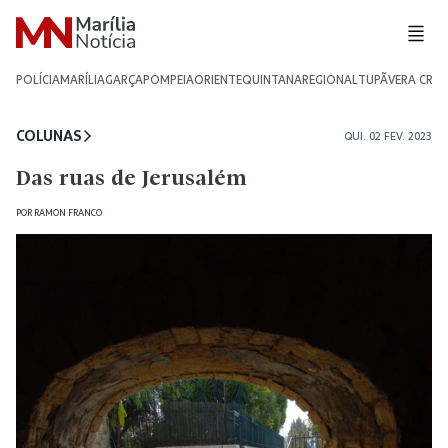
POLÍCIA
MARÍLIA
GARÇA
POMPEIA
ORIENTE
QUINTANA
REGIONAL
TUPÃ
VERA CRU
COLUNAS
QUI. 02 FEV. 2023
Das ruas de Jerusalém
POR
RAMON FRANCO