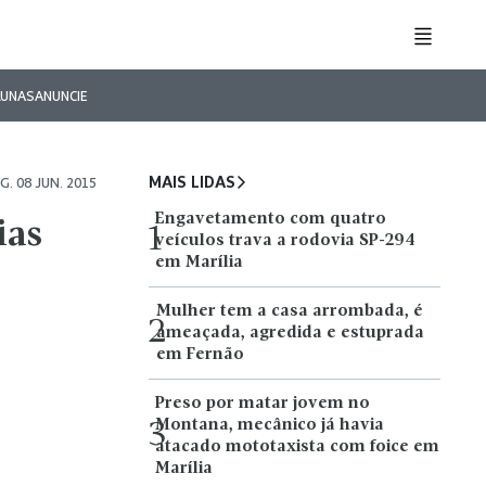
LUNAS
ANUNCIE
MAIS LIDAS
G. 08 JUN. 2015
Engavetamento com quatro
ias
1
veículos trava a rodovia SP-294
em Marília
Mulher tem a casa arrombada, é
2
ameaçada, agredida e estuprada
em Fernão
Preso por matar jovem no
Montana, mecânico já havia
3
atacado mototaxista com foice em
Marília