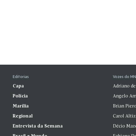
Editorias
Vozes do M
Capa
Adriano de
Polícia
Angelo Am
Marília
Brian Pier
Regional
Carol Alti
Entrevista da Semana
Décio Maz