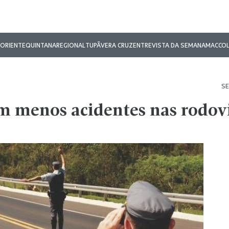
ORIENTE
QUINTANA
REGIONAL
TUPÃ
VERA CRUZ
ENTREVISTA DA SEMANA
MAC
CO
SE
m menos acidentes nas rodov