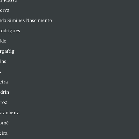
el Masso
Serva
anda Simines Nascimento
Rodrigues
dde
rgaftig
ias
s
eira
drin
aroa
stanheira
homé
eira