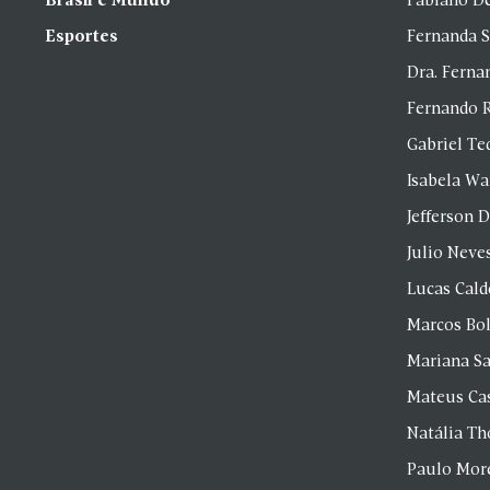
Brasil e Mundo
Fabiano D
Esportes
Fernanda 
Dra. Fern
Fernando 
Gabriel Te
Isabela Wa
Jefferson D
Julio Neve
Lucas Cald
Marcos Bol
Mariana S
Mateus Ca
Natália T
Paulo Mor