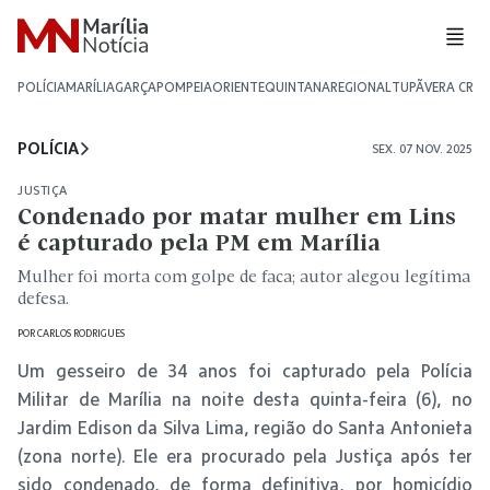
POLÍCIA
MARÍLIA
GARÇA
POMPEIA
ORIENTE
QUINTANA
REGIONAL
TUPÃ
VERA CRU
POLÍCIA
SEX. 07 NOV. 2025
JUSTIÇA
Condenado por matar mulher em Lins
é capturado pela PM em Marília
Mulher foi morta com golpe de faca; autor alegou legítima
defesa.
POR
CARLOS RODRIGUES
Um gesseiro de 34 anos foi capturado pela Polícia
Militar de Marília na noite desta quinta-feira (6), no
Jardim Edison da Silva Lima, região do Santa Antonieta
(zona norte). Ele era procurado pela Justiça após ter
sido condenado, de forma definitiva, por homicídio