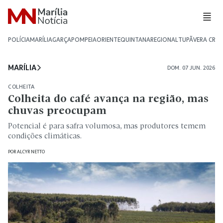
POLÍCIA
MARÍLIA
GARÇA
POMPEIA
ORIENTE
QUINTANA
REGIONAL
TUPÃ
VERA CRU
MARÍLIA
DOM. 07 JUN. 2026
COLHEITA
Colheita do café avança na região, mas
chuvas preocupam
Potencial é para safra volumosa, mas produtores temem
condições climáticas.
POR
ALCYR NETTO