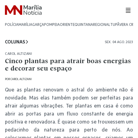
POLÍCIA
MARÍLIA
GARÇA
POMPEIA
ORIENTE
QUINTANA
REGIONAL
TUPÃ
VERA CRU
COLUNAS
SEX. 04 AGO. 2023
CAROL ALTIZANI
Cinco plantas para atrair boas energias
e decorar seu espaço
POR
CAROL ALTIZANI
Que as plantas renovam o astral do ambiente não é
novidade. Mas elas também podem ser perfeitas para
atrair algumas vibrações. Ter plantas em casa é como
abrir as portas para um fluxo constante de energia
positiva e renovadora. É quase como se trouxessem um
pedacinho da natureza para perto de nós. Ao
colocarmos plantas em nossos espaços, criamos um