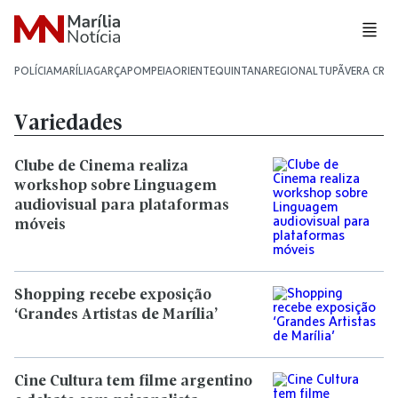
POLÍCIA
MARÍLIA
GARÇA
POMPEIA
ORIENTE
QUINTANA
REGIONAL
TUPÃ
VERA CRU
Variedades
Clube de Cinema realiza
workshop sobre Linguagem
audiovisual para plataformas
móveis
Shopping recebe exposição
‘Grandes Artistas de Marília’
Cine Cultura tem filme argentino