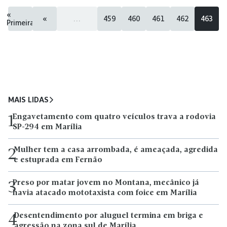
«
«
...
459
460
461
462
463
Primeira
MAIS LIDAS
Engavetamento com quatro veículos trava a rodovia
1
SP-294 em Marília
Mulher tem a casa arrombada, é ameaçada, agredida
2
e estuprada em Fernão
Preso por matar jovem no Montana, mecânico já
3
havia atacado mototaxista com foice em Marília
Desentendimento por aluguel termina em briga e
4
agressão na zona sul de Marília