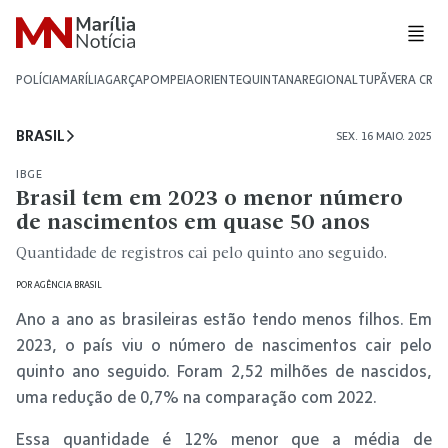
POLÍCIA
MARÍLIA
GARÇA
POMPEIA
ORIENTE
QUINTANA
REGIONAL
TUPÃ
VERA CRU
BRASIL
SEX. 16 MAIO. 2025
IBGE
Brasil tem em 2023 o menor número
de nascimentos em quase 50 anos
Quantidade de registros cai pelo quinto ano seguido.
POR
AGÊNCIA BRASIL
Ano a ano as brasileiras estão tendo menos filhos. Em
2023, o país viu o número de nascimentos cair pelo
quinto ano seguido. Foram 2,52 milhões de nascidos,
uma redução de 0,7% na comparação com 2022.
Essa quantidade é 12% menor que a média de