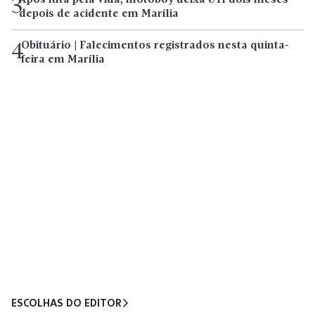
Após luta pela vida, motoboy deixa UTI dois meses
3
depois de acidente em Marília
Obituário | Falecimentos registrados nesta quinta-
4
feira em Marília
ESCOLHAS DO EDITOR