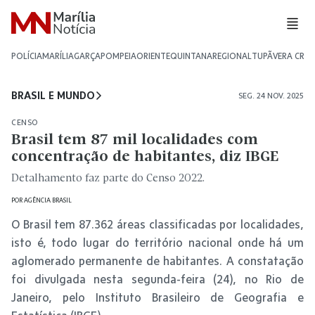
POLÍCIA
MARÍLIA
GARÇA
POMPEIA
ORIENTE
QUINTANA
REGIONAL
TUPÃ
VERA CRU
BRASIL E MUNDO
SEG. 24 NOV. 2025
CENSO
Brasil tem 87 mil localidades com
concentração de habitantes, diz IBGE
Detalhamento faz parte do Censo 2022.
POR
AGÊNCIA BRASIL
O Brasil tem 87.362 áreas classificadas por localidades,
isto é, todo lugar do território nacional onde há um
aglomerado permanente de habitantes. A constatação
foi divulgada nesta segunda-feira (24), no Rio de
Janeiro, pelo Instituto Brasileiro de Geografia e