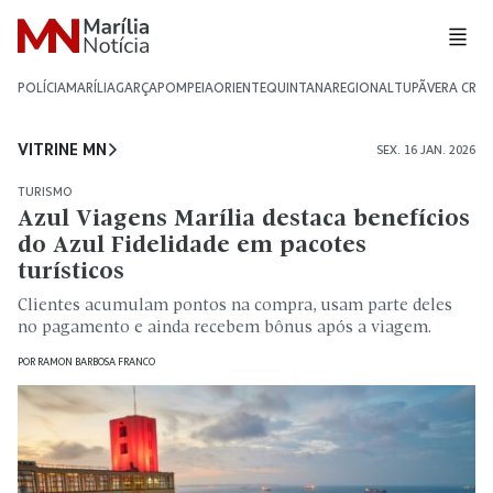
POLÍCIA
MARÍLIA
GARÇA
POMPEIA
ORIENTE
QUINTANA
REGIONAL
TUPÃ
VERA CRU
VITRINE MN
SEX. 16 JAN. 2026
TURISMO
Azul Viagens Marília destaca benefícios
do Azul Fidelidade em pacotes
turísticos
Clientes acumulam pontos na compra, usam parte deles
no pagamento e ainda recebem bônus após a viagem.
POR
RAMON BARBOSA FRANCO