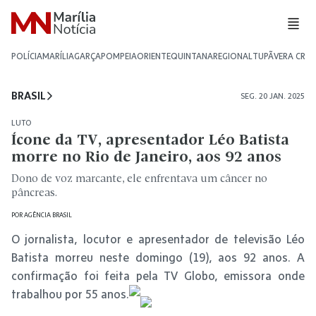
POLÍCIA
MARÍLIA
GARÇA
POMPEIA
ORIENTE
QUINTANA
REGIONAL
TUPÃ
VERA CRU
BRASIL
SEG. 20 JAN. 2025
LUTO
Ícone da TV, apresentador Léo Batista
morre no Rio de Janeiro, aos 92 anos
Dono de voz marcante, ele enfrentava um câncer no
pâncreas.
POR
AGÊNCIA BRASIL
O jornalista, locutor e apresentador de televisão Léo
Batista morreu neste domingo (19), aos 92 anos. A
confirmação foi feita pela TV Globo, emissora onde
trabalhou por 55 anos.