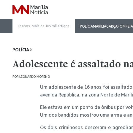
12 anos. Mais de 105 mil artigos.
POLÍCIA
MARÍLIA
GARÇA
POMPEIA
POLÍCIA
Adolescente é assaltado n
POR
LEONARDO MORENO
Um adolescente de 16 anos foi assaltado 
avenida República, na zona Norte de Maríli
Ele estava em um ponto de ônibus por vo
Um dos bandidos mostrou uma arma e anu
Os dois criminosos desceram e agrediram