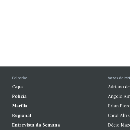
Editorias
Vozes do M
Capa
Adriano de
Polícia
Angelo Am
Marília
Brian Pier
Regional
Carol Alti
Entrevista da Semana
Décio Maz