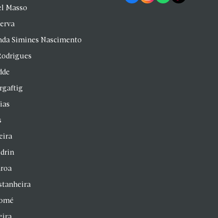
el Masso
Serva
anda Simines Nascimento
Rodrigues
dde
rgaftig
ias
s
eira
drin
aroa
stanheira
homé
eira