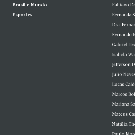
Brasil e Mundo
Fabiano D
Esportes
Fernanda 
Dra. Fern
Fernando 
Gabriel Te
Isabela Wa
Jefferson D
Julio Neve
Lucas Cald
Marcos Bol
Mariana S
Mateus Ca
Natália T
Paulo Mor