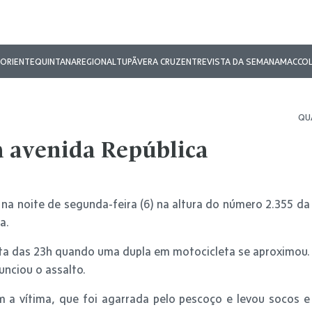
ORIENTE
QUINTANA
REGIONAL
TUPÃ
VERA CRUZ
ENTREVISTA DA SEMANA
MAC
CO
QUA
a avenida República
na noite de segunda-feira (6) na altura do número 2.355 da
a.
lta das 23h quando uma dupla em motocicleta se aproximou.
nciou o assalto.
 a vítima, que foi agarrada pelo pescoço e levou socos e