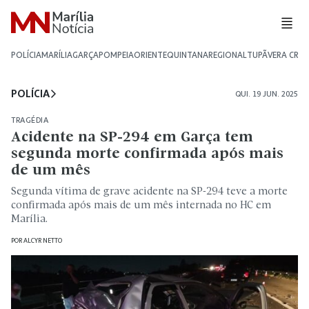
POLÍCIA
MARÍLIA
GARÇA
POMPEIA
ORIENTE
QUINTANA
REGIONAL
TUPÃ
VERA CRU
POLÍCIA
QUI. 19 JUN. 2025
TRAGÉDIA
Acidente na SP-294 em Garça tem
segunda morte confirmada após mais
de um mês
Segunda vítima de grave acidente na SP-294 teve a morte
confirmada após mais de um mês internada no HC em
Marília.
POR
ALCYR NETTO