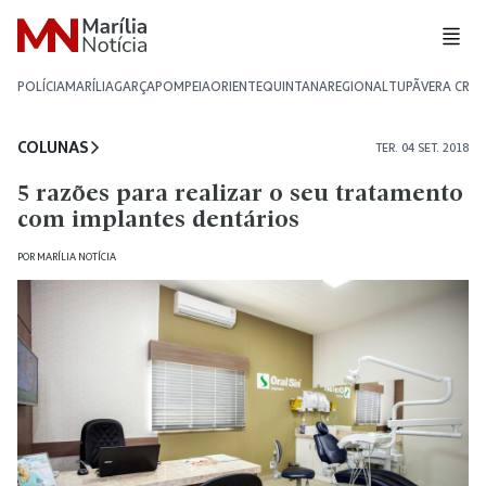
POLÍCIA
MARÍLIA
GARÇA
POMPEIA
ORIENTE
QUINTANA
REGIONAL
TUPÃ
VERA CRU
COLUNAS
TER. 04 SET. 2018
5 razões para realizar o seu tratamento
com implantes dentários
POR
MARÍLIA NOTÍCIA