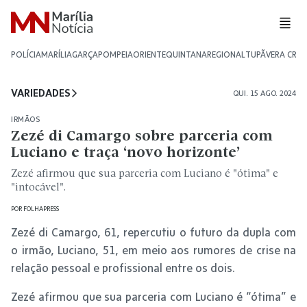
POLÍCIA
MARÍLIA
GARÇA
POMPEIA
ORIENTE
QUINTANA
REGIONAL
TUPÃ
VERA CRU
VARIEDADES
QUI. 15 AGO. 2024
IRMÃOS
Zezé di Camargo sobre parceria com
Luciano e traça ‘novo horizonte’
Zezé afirmou que sua parceria com Luciano é "ótima" e
"intocável".
POR
FOLHAPRESS
Zezé di Camargo, 61, repercutiu o futuro da dupla com
o irmão, Luciano, 51, em meio aos rumores de crise na
relação pessoal e profissional entre os dois.
Zezé afirmou que sua parceria com Luciano é “ótima” e