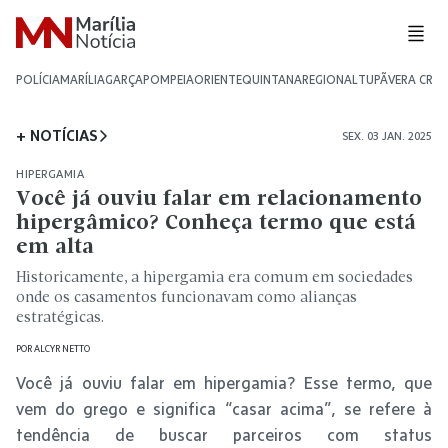
POLÍCIA
MARÍLIA
GARÇA
POMPEIA
ORIENTE
QUINTANA
REGIONAL
TUPÃ
VERA CRU
+ NOTÍCIAS
SEX. 03 JAN. 2025
HIPERGAMIA
Você já ouviu falar em relacionamento
hipergâmico? Conheça termo que está
em alta
Historicamente, a hipergamia era comum em sociedades
onde os casamentos funcionavam como alianças
estratégicas.
POR
ALCYR NETTO
Você já ouviu falar em hipergamia? Esse termo, que
vem do grego e significa “casar acima”, se refere à
tendência de buscar parceiros com status