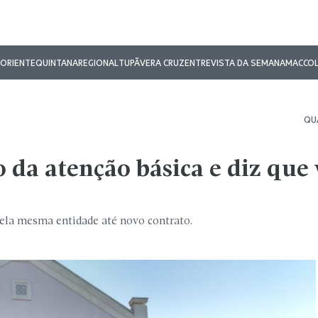
ORIENTE
QUINTANA
REGIONAL
TUPÃ
VERA CRUZ
ENTREVISTA DA SEMANA
MAC
CO
QUA
 da atenção básica e diz que 
pela mesma entidade até novo contrato.