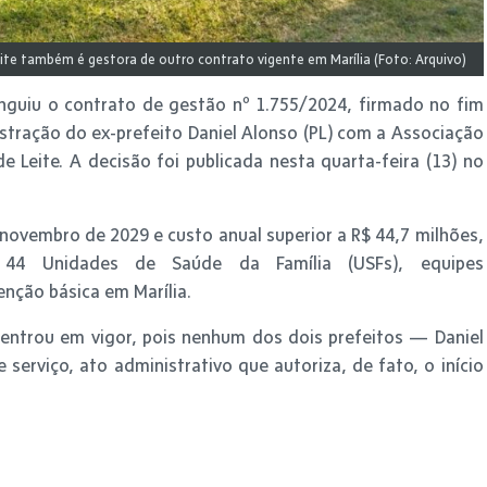
ite também é gestora de outro contrato vigente em Marília (Foto: Arquivo)
inguiu o contrato de gestão nº 1.755/2024, firmado no fim
tração do ex-prefeito Daniel Alonso (PL) com a Associação
e Leite. A decisão foi publicada nesta quarta-feira (13) no
 novembro de 2029 e custo anual superior a R$ 44,7 milhões,
 44 Unidades de Saúde da Família (USFs), equipes
enção básica em Marília.
entrou em vigor, pois nenhum dos dois prefeitos — Daniel
serviço, ato administrativo que autoriza, de fato, o início