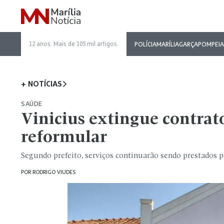
12 anos. Mais de 105 mil artigos.
POLÍCIA
MARÍLIA
GARÇA
POMPEIA
+ NOTÍCIAS
SAÚDE
Vinicius extingue contrato
reformular
Segundo prefeito, serviços continuarão sendo prestados 
POR
RODRIGO VIUDES