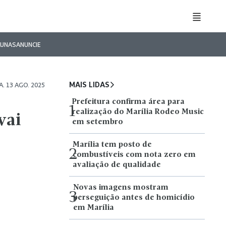
LUNAS
ANUNCIE
MAIS LIDAS
. 13 AGO. 2025
Prefeitura confirma área para
1
realização do Marília Rodeo Music
vai
em setembro
Marília tem posto de
2
combustíveis com nota zero em
avaliação de qualidade
Novas imagens mostram
3
perseguição antes de homicídio
em Marília