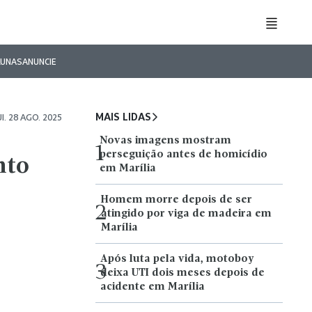
LUNAS
ANUNCIE
MAIS LIDAS
I. 28 AGO. 2025
Novas imagens mostram
1
perseguição antes de homicídio
nto
em Marília
Homem morre depois de ser
2
atingido por viga de madeira em
Marília
Após luta pela vida, motoboy
3
deixa UTI dois meses depois de
acidente em Marília