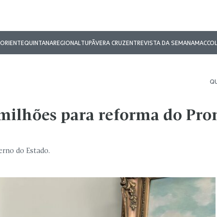
ORIENTE
QUINTANA
REGIONAL
TUPÃ
VERA CRUZ
ENTREVISTA DA SEMANA
MAC
CO
QU
 milhões para reforma do Pro
erno do Estado.