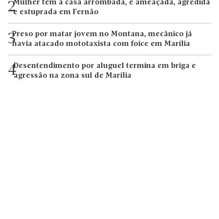
Mulher tem a casa arrombada, é ameaçada, agredida
2
e estuprada em Fernão
Preso por matar jovem no Montana, mecânico já
3
havia atacado mototaxista com foice em Marília
Desentendimento por aluguel termina em briga e
4
agressão na zona sul de Marília