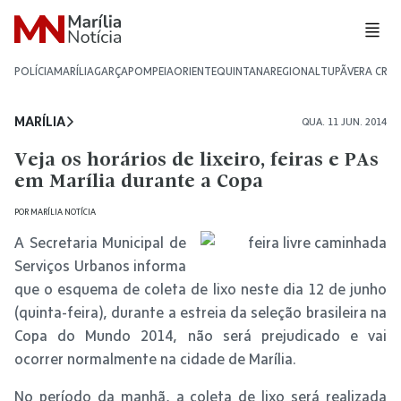
POLÍCIA
MARÍLIA
GARÇA
POMPEIA
ORIENTE
QUINTANA
REGIONAL
TUPÃ
VERA CRU
MARÍLIA
QUA. 11 JUN. 2014
Veja os horários de lixeiro, feiras e PAs
em Marília durante a Copa
POR
MARÍLIA NOTÍCIA
A Secretaria Municipal de
Serviços Urbanos informa
que o esquema de coleta de lixo neste dia 12 de junho
(quinta-feira), durante a estreia da seleção brasileira na
Copa do Mundo 2014, não será prejudicado e vai
ocorrer normalmente na cidade de Marília.
No período da manhã, a coleta de lixo será realizada