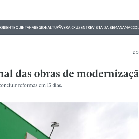
ORIENTE
QUINTANA
REGIONAL
TUPÃ
VERA CRUZ
ENTREVISTA DA SEMANA
MAC
CO
DOM
inal das obras de modernizaç
oncluir reformas em 15 dias.