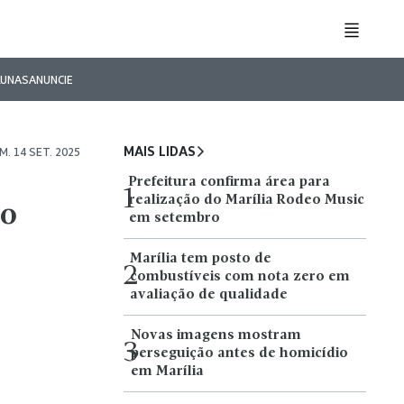
LUNAS
ANUNCIE
MAIS LIDAS
. 14 SET. 2025
Prefeitura confirma área para
1
realização do Marília Rodeo Music
ão
em setembro
Marília tem posto de
2
combustíveis com nota zero em
avaliação de qualidade
Novas imagens mostram
3
perseguição antes de homicídio
em Marília