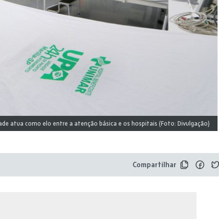
ade atua como elo entre a atenção básica e os hospitais (Foto: Divulgação)
Compartilhar