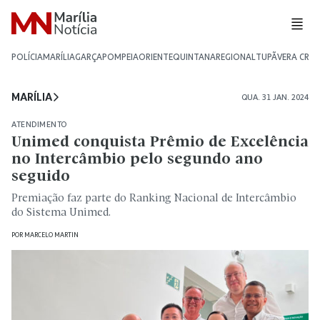
POLÍCIA
MARÍLIA
GARÇA
POMPEIA
ORIENTE
QUINTANA
REGIONAL
TUPÃ
VERA CRU
MARÍLIA
QUA. 31 JAN. 2024
ATENDIMENTO
Unimed conquista Prêmio de Excelência
no Intercâmbio pelo segundo ano
seguido
Premiação faz parte do Ranking Nacional de Intercâmbio
do Sistema Unimed.
POR
MARCELO MARTIN