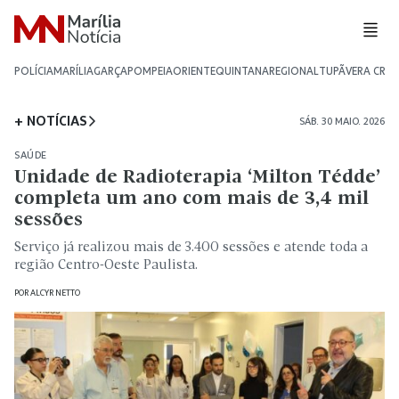
POLÍCIA
MARÍLIA
GARÇA
POMPEIA
ORIENTE
QUINTANA
REGIONAL
TUPÃ
VERA CRU
+ NOTÍCIAS
SÁB. 30 MAIO. 2026
SAÚDE
Unidade de Radioterapia ‘Milton Tédde’
completa um ano com mais de 3,4 mil
sessões
Serviço já realizou mais de 3.400 sessões e atende toda a
região Centro-Oeste Paulista.
POR
ALCYR NETTO