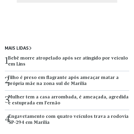
MAIS LIDAS
Bebê morre atropelado após ser atingido por veículo
1
em Lins
Filho é preso em flagrante após ameaçar matar a
2
própria mãe na zona sul de Marília
Mulher tem a casa arrombada, é ameaçada, agredida
3
e estuprada em Fernão
Engavetamento com quatro veículos trava a rodovia
4
SP-294 em Marília