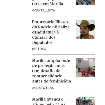
terça em Marília
COPA PAULISTA
Empresário Ulisses
do Rodeio oficializa
candidatura à
Câmara dos
Deputados
POLÍTICA
Marília amplia rede
de proteção, mas
tem desafio de
romper silêncio
antes do feminicídio
AGOSTO LILÁS
Marília avança e
atinge nota 7,1 na