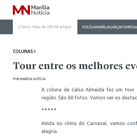
12 anos. Mais de 105 mil artigos.
POLÍCIA
MARÍLIA
GARÇA
POMPEIA
COLUNAS
Tour entre os melhores ev
POR
MARÍLIA NOTÍCIA
A coluna de Celso Almeida fez um tour 
região. São 60 fotos. Vamos ver os desta
*****
Ainda no clima do Carnaval, vamos conf
alegria.