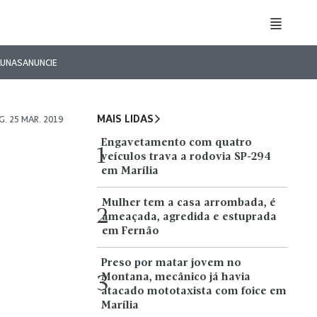
LUNAS
ANUNCIE
MAIS LIDAS
G. 25 MAR. 2019
Engavetamento com quatro
1
veículos trava a rodovia SP-294
em Marília
Mulher tem a casa arrombada, é
2
ameaçada, agredida e estuprada
em Fernão
Preso por matar jovem no
Montana, mecânico já havia
3
atacado mototaxista com foice em
Marília