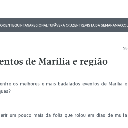
ORIENTE
QUINTANA
REGIONAL
TUPÃ
VERA CRUZ
ENTREVISTA DA SEMANA
MAC
CO
SE
entos de Marília e região
entre os melhores e mais badalados eventos de Marília e
ques?
erir um pouco mais da folia que rolou em dias de muita