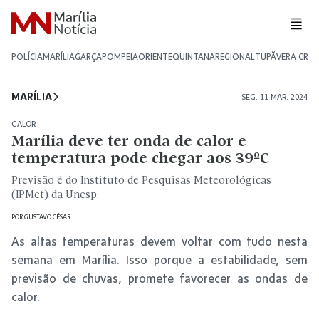
POLÍCIA
MARÍLIA
GARÇA
POMPEIA
ORIENTE
QUINTANA
REGIONAL
TUPÃ
VERA CRU
MARÍLIA
SEG. 11 MAR. 2024
CALOR
Marília deve ter onda de calor e
temperatura pode chegar aos 39ºC
Previsão é do Instituto de Pesquisas Meteorológicas
(IPMet) da Unesp.
POR
GUSTAVO CÉSAR
As altas temperaturas devem voltar com tudo nesta
semana em Marília. Isso porque a estabilidade, sem
previsão de chuvas, promete favorecer as ondas de
calor.