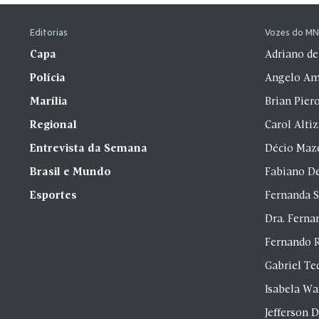
Editorias
Vozes do M
Capa
Adriano de
Polícia
Angelo Am
Marília
Brian Pier
Regional
Carol Alti
Entrevista da Semana
Décio Maz
Brasil e Mundo
Fabiano D
Esportes
Fernanda 
Dra. Fern
Fernando 
Gabriel Te
Isabela Wa
Jefferson D