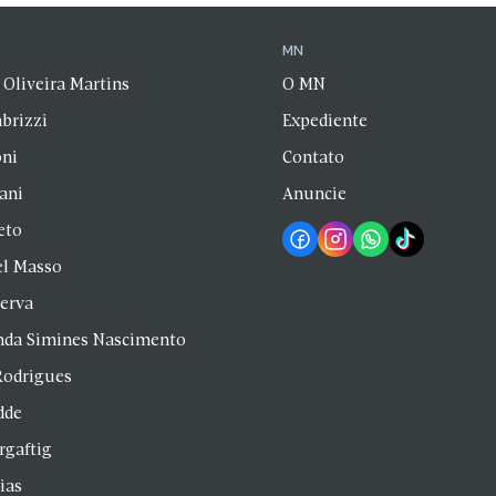
N
MN
 Oliveira Martins
O MN
brizzi
Expediente
oni
Contato
zani
Anuncie
eto
el Masso
Serva
anda Simines Nascimento
Rodrigues
dde
rgaftig
ias