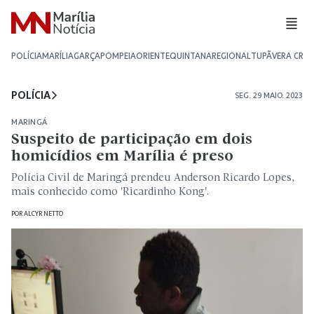
POLÍCIA
MARÍLIA
GARÇA
POMPEIA
ORIENTE
QUINTANA
REGIONAL
TUPÃ
VERA CRU
POLÍCIA
SEG. 29 MAIO. 2023
MARINGÁ
Suspeito de participação em dois
homicídios em Marília é preso
Polícia Civil de Maringá prendeu Anderson Ricardo Lopes,
mais conhecido como 'Ricardinho Kong'.
POR
ALCYR NETTO