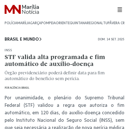
POLÍCIA
MARÍLIA
GARÇA
POMPEIA
ORIENTE
QUINTANA
REGIONAL
TUPÃ
VERA CRU
BRASIL E MUNDO
DOM. 14 SET. 2025
INSS
STF valida alta programada e fim
automático de auxílio-doença
Órgão previdenciário poderá definir data para fim
automático do benefício sem perícia.
POR
AGÊNCIA BRASIL
Por unanimidade, o plenário do Supremo Tribunal
Federal (STF) validou a regra que autoriza o fim
automático, em 120 dias, do auxílio-doença concedido
pelo Instituto Nacional do Seguro Social (INSS), sem
que seja necessária a realização de nova perícia médica