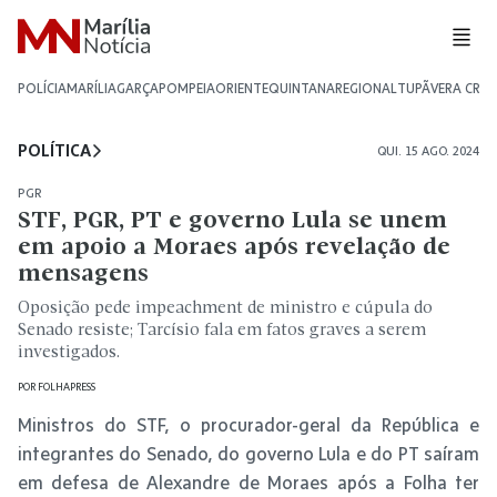
POLÍCIA
MARÍLIA
GARÇA
POMPEIA
ORIENTE
QUINTANA
REGIONAL
TUPÃ
VERA CRU
POLÍTICA
QUI. 15 AGO. 2024
PGR
STF, PGR, PT e governo Lula se unem
em apoio a Moraes após revelação de
mensagens
Oposição pede impeachment de ministro e cúpula do
Senado resiste; Tarcísio fala em fatos graves a serem
investigados.
POR
FOLHAPRESS
Ministros do STF, o procurador-geral da República e
integrantes do Senado, do governo Lula e do PT saíram
em defesa de Alexandre de Moraes após a Folha ter