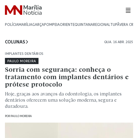
POLÍCIA
MARÍLIA
GARÇA
POMPEIA
ORIENTE
QUINTANA
REGIONAL
TUPÃ
VERA CRU
COLUNAS
QUA. 16 ABR. 2025
IMPLANTES DENTÁRIOS
PAULO MOREIRA
Sorria com segurança: conheça o
tratamento com implantes dentários e
prótese protocolo
Hoje, graças aos avanços da odontologia, os implantes
dentários oferecem uma solução moderna, segura e
duradoura.
POR
PAULO MOREIRA