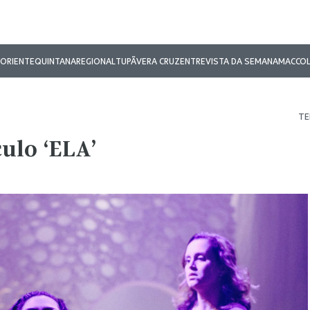
ORIENTE
QUINTANA
REGIONAL
TUPÃ
VERA CRUZ
ENTREVISTA DA SEMANA
MAC
CO
TE
culo ‘ELA’