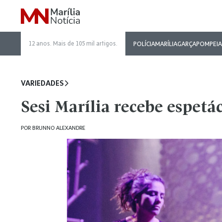
12 anos. Mais de 105 mil artigos.
POLÍCIA
MARÍLIA
GARÇA
POMPEIA
VARIEDADES
Sesi Marília recebe espetá
POR
BRUNNO ALEXANDRE