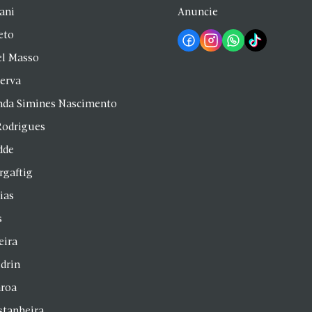
zani
Anuncie
eto
el Masso
Serva
anda Simines Nascimento
Rodrigues
dde
rgaftig
ias
s
eira
drin
aroa
stanheira