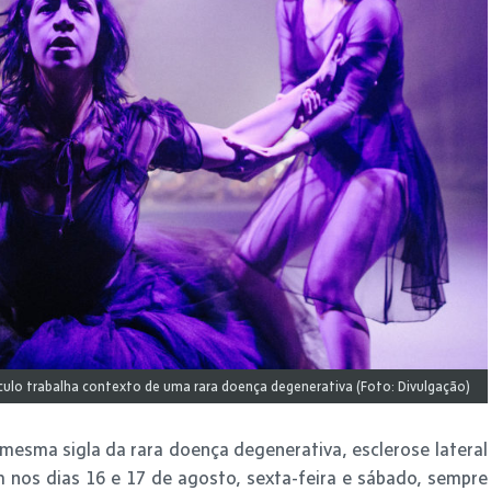
ulo trabalha contexto de uma rara doença degenerativa (Foto: Divulgação)
 mesma sigla da rara doença degenerativa, esclerose lateral
 nos dias 16 e 17 de agosto, sexta-feira e sábado, sempre