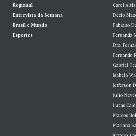
Regional
Carol Alti
Entrevista da Semana
Décio Maz
Brasil e Mundo
Fabiano D
Esportes
Fernanda 
Dra. Fern
Fernando 
Gabriel Te
Isabela Wa
Jefferson D
Julio Neve
Lucas Cald
Marcos Bol
Mariana S
Mateus Ca