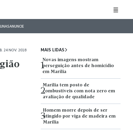
LUNAS
ANUNCIE
MAIS LIDAS
B. 24 NOV. 2018
Novas imagens mostram
egião
1
perseguição antes de homicídio
em Marília
Marília tem posto de
2
combustíveis com nota zero em
avaliação de qualidade
Homem morre depois de ser
3
atingido por viga de madeira em
Marília