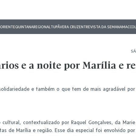
ORIENTE
QUINTANA
REGIONAL
TUPÃ
VERA CRUZ
ENTREVISTA DA SEMANA
MAC
CO
SÁ
os e a noite por Marília e r
solidariedade e também o que tem de mais agradável por
 cultural, contextualizado por Raquel Gonçalves, da Marie
as de Marília e região. Esse dia especial foi envolvido por