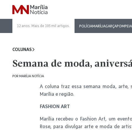
12 anos. Mais de 105 mil artigos.
POLÍCIA
MARÍLIA
GARÇA
POMPEIA
COLUNAS
Semana de moda, aniversári
POR
MARÍLIA NOTÍCIA
A coluna traz essa semana moda, arte, 
Marília e região.
FASHION ART
Marília recebeu o Fashion Art, um evento
Rose, para divulgar arte e moda de artist