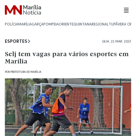
POLÍCIA
MARÍLIA
GARÇA
POMPEIA
ORIENTE
QUINTANA
REGIONAL
TUPÃ
VERA CRU
ESPORTES
QUA. 22 MAR. 2023
Selj tem vagas para vários esportes em
Marília
POR
PREFEITURA DE MARÍLIA