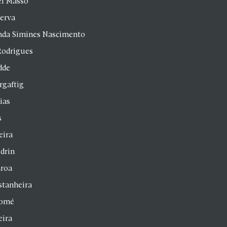
el Masso
Serva
anda Simines Nascimento
Rodrigues
dde
rgaftig
ias
s
eira
drin
aroa
stanheira
homé
eira