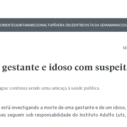
ORIENTE
QUINTANA
REGIONAL
TUPÃ
VERA CRUZ
ENTREVISTA DA SEMANA
MAC
CO
SE
 gestante e idoso com suspeit
engue continua sendo uma ameaça à saúde pública.
ia está investigando a morte de uma gestante e de um idoso,
es seguem sob responsabilidade do Instituto Adolfo Lutz,