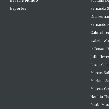
Brasil e Mundo
Fabiano D
Esportes
Fernanda 
Dra. Fern
Fernando 
Gabriel Te
Isabela Wa
Jefferson D
Julio Neve
Lucas Cald
Marcos Bol
Mariana S
Mateus Ca
Natália T
Paulo Mor