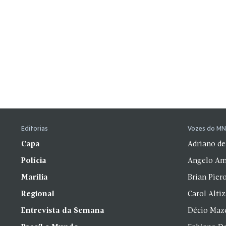
Editorias
Vozes do M
Capa
Adriano de
Polícia
Angelo Am
Marília
Brian Pier
Regional
Carol Alti
Entrevista da Semana
Décio Maz