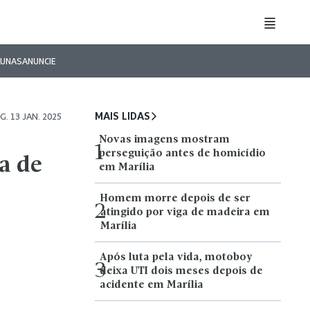
LUNAS
ANUNCIE
MAIS LIDAS
G. 13 JAN. 2025
Novas imagens mostram
1
perseguição antes de homicídio
a de
em Marília
Homem morre depois de ser
2
atingido por viga de madeira em
Marília
Após luta pela vida, motoboy
3
deixa UTI dois meses depois de
acidente em Marília