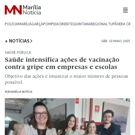
POLÍCIA
MARÍLIA
GARÇA
POMPEIA
ORIENTE
QUINTANA
REGIONAL
TUPÃ
VERA CRU
+ NOTÍCIAS
SÁB. 10 MAIO. 2025
SAÚDE PÚBLICA
Saúde intensifica ações de vacinação
contra gripe em empresas e escolas
Objetivo das ações é imunizar o maior número de pessoas
possível.
POR
MARÍLIA NOTÍCIA