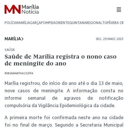
POLÍCIA
MARÍLIA
GARÇA
POMPEIA
ORIENTE
QUINTANA
REGIONAL
TUPÃ
VERA CRU
MARÍLIA
SEG. 29 MAIO. 2023
SAÚDE
Saúde de Marília registra o nono caso
de meningite do ano
POR
SAMANTHA CIUFFA
Marília registrou, do início do ano até o dia 13 de maio,
nove casos de meningite. A informação consta no
informe semanal de agravos de notificação
compulsória da Vigilância Epidemiológica da cidade.
A primeira morte foi confirmada neste ano na cidade
foi no final de março. Segundo a Secretaria Municipal