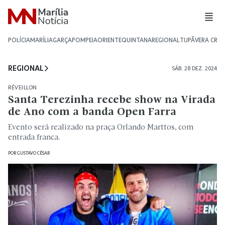
POLÍCIA
MARÍLIA
GARÇA
POMPEIA
ORIENTE
QUINTANA
REGIONAL
TUPÃ
VERA CRU
REGIONAL
SÁB. 28 DEZ. 2024
RÉVEILLON
Santa Terezinha recebe show na Virada
de Ano com a banda Open Farra
Evento será realizado na praça Orlando Marttos, com
entrada franca.
POR
GUSTAVO CÉSAR