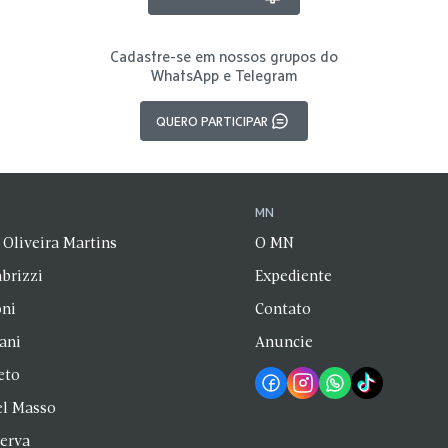
Cadastre-se em nossos grupos do
WhatsApp e Telegram
QUERO PARTICIPAR
N
MN
 Oliveira Martins
O MN
brizzi
Expediente
oni
Contato
zani
Anuncie
eto
el Masso
Serva