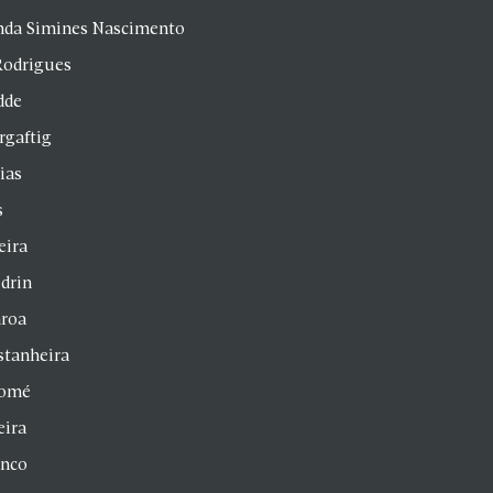
anda Simines Nascimento
Rodrigues
dde
rgaftig
ias
s
eira
drin
aroa
stanheira
homé
eira
anco