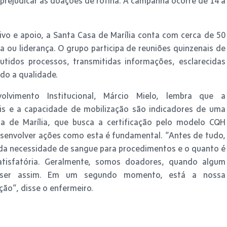
 prejudicar as doações de rotina. A campanha ocorre de 14 a
tivo e apoio, a Santa Casa de Marília conta com cerca de 50
a ou liderança. O grupo participa de reuniões quinzenais de
utidos processos, transmitidas informações, esclarecidas
do a qualidade.
vimento Institucional, Márcio Mielo, lembra que a
ais e a capacidade de mobilização são indicadores de uma
a de Marília, que busca a certificação pelo modelo CQH
desenvolver ações como esta é fundamental. “Antes de tudo,
a necessidade de sangue para procedimentos e o quanto é
atisfatória. Geralmente, somos doadores, quando algum
a ser assim. Em um segundo momento, está a nossa
ção”, disse o enfermeiro.