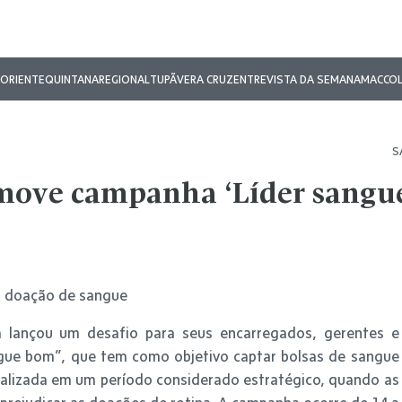
ORIENTE
QUINTANA
REGIONAL
TUPÃ
VERA CRUZ
ENTREVISTA DA SEMANA
MAC
CO
S
omove campanha ‘Líder sangu
a lançou um desafio para seus encarregados, gerentes e
gue bom”, que tem como objetivo captar bolsas de sangue
ealizada em um período considerado estratégico, quando as