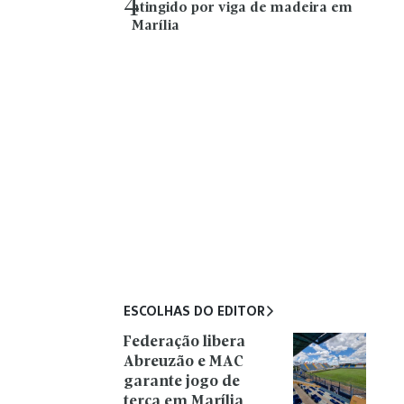
4
atingido por viga de madeira em
Marília
ESCOLHAS DO EDITOR
Federação libera
Abreuzão e MAC
garante jogo de
terça em Marília