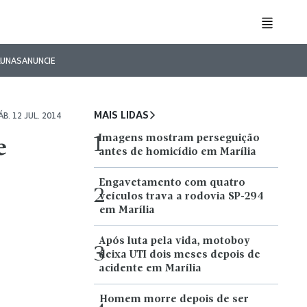
LUNAS
ANUNCIE
MAIS LIDAS
ÁB. 12 JUL. 2014
Imagens mostram perseguição
1
e
antes de homicídio em Marília
Engavetamento com quatro
2
veículos trava a rodovia SP-294
em Marília
Após luta pela vida, motoboy
3
deixa UTI dois meses depois de
acidente em Marília
Homem morre depois de ser