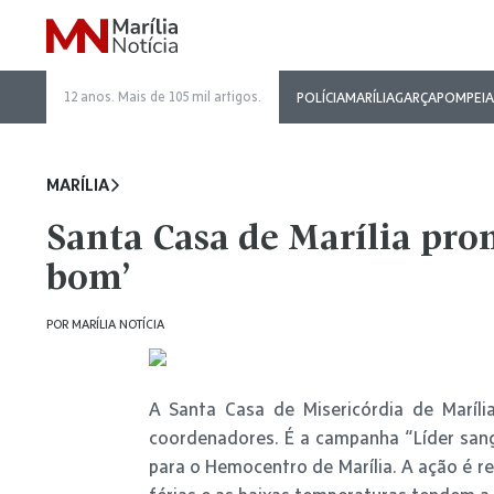
12 anos. Mais de 105 mil artigos.
POLÍCIA
MARÍLIA
GARÇA
POMPEIA
MARÍLIA
Santa Casa de Marília pr
bom’
POR
MARÍLIA NOTÍCIA
A Santa Casa de Misericórdia de Maríli
coordenadores. É a campanha “Líder san
para o Hemocentro de Marília. A ação é r