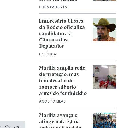
COPA PAULISTA
Empresário Ulisses
do Rodeio oficializa
candidatura à
Câmara dos
Deputados
POLÍTICA
Marília amplia rede
de proteção, mas
tem desafio de
romper silêncio
antes do feminicídio
AGOSTO LILÁS
Marília avança e
atinge nota 7,1 na