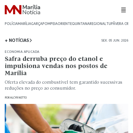
POLÍCIA
MARÍLIA
GARÇA
POMPEIA
ORIENTE
QUINTANA
REGIONAL
TUPÃ
VERA CRU
+ NOTÍCIAS
SEX. 05 JUN. 2026
ECONOMIA APLICADA
Safra derruba preço do etanol e
impulsiona vendas nos postos de
Marília
Oferta elevada do combustível tem garantido sucessivas
reduções no preço ao consumidor.
POR
ALCYR NETTO