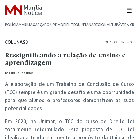
POLÍCIA
MARÍLIA
GARÇA
POMPEIA
ORIENTE
QUINTANA
REGIONAL
TUPÃ
VERA CRU
COLUNAS
QUA. 23 JUN. 2021
Ressignificando a relação de ensino e
aprendizagem
POR
FERNANDA SERVA
A elaboração de um Trabalho de Conclusão de Curso
(TCC) sempre é um grande desafio e uma oportunidade
para que alunos e professores demonstrem as suas
potencialidades.
Em 2020, na Unimar, o TCC do curso de Direito foi
totalmente reformulado. Esta proposta de TCC foi
idealizada tendo em mente o propósito da Unimar de