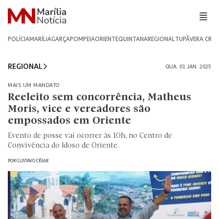
POLÍCIA
MARÍLIA
GARÇA
POMPEIA
ORIENTE
QUINTANA
REGIONAL
TUPÃ
VERA CRU
REGIONAL
QUA. 01 JAN. 2025
MAIS UM MANDATO
Reeleito sem concorrência, Matheus
Moris, vice e vereadores são
empossados em Oriente
Evento de posse vai ocorrer às 10h, no Centro de
Convivência do Idoso de Oriente.
POR
GUSTAVO CÉSAR