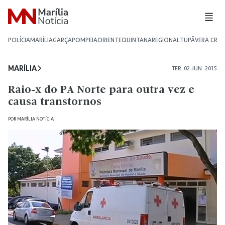
POLÍCIA
MARÍLIA
GARÇA
POMPEIA
ORIENTE
QUINTANA
REGIONAL
TUPÃ
VERA CRU
MARÍLIA
TER. 02 JUN. 2015
Raio-x do PA Norte para outra vez e
causa transtornos
POR
MARÍLIA NOTÍCIA